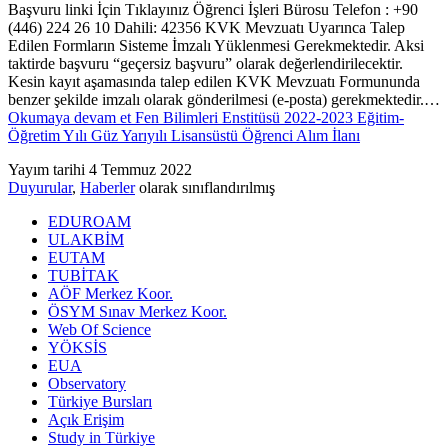
Başvuru linki İçin Tıklayınız Öğrenci İşleri Bürosu Telefon : +90
(446) 224 26 10 Dahili: 42356 KVK Mevzuatı Uyarınca Talep
Edilen Formların Sisteme İmzalı Yüklenmesi Gerekmektedir. Aksi
taktirde başvuru “geçersiz başvuru” olarak değerlendirilecektir.
Kesin kayıt aşamasında talep edilen KVK Mevzuatı Formununda
benzer şekilde imzalı olarak gönderilmesi (e-posta) gerekmektedir.…
Okumaya devam et
Fen Bilimleri Enstitüsü 2022-2023 Eğitim-
Öğretim Yılı Güz Yarıyılı Lisansüstü Öğrenci Alım İlanı
Yayım tarihi
4 Temmuz 2022
Duyurular
,
Haberler
olarak sınıflandırılmış
EDUROAM
ULAKBİM
EUTAM
TUBİTAK
AÖF Merkez Koor.
ÖSYM Sınav Merkez Koor.
Web Of Science
YÖKSİS
EUA
Observatory
Türkiye Bursları
Açık Erişim
Study in Türkiye