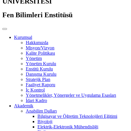
ÜNİVERSİTESİ
Fen Bilimleri Enstitüsü
Kurumsal
Hakkımızda
Misyon/Vizyon
Kalite Politikası
Yönetim
Yönetim Kurulu
Enstitü Kurulu
Danışma Kurulu
Stratejik Plan
Faaliyet Raporu
İç Kontrol
Yönetmelikler, Yönergeler ve Uygulama Esasları
İdari Kadro
Akademik
Anabilim Dalları
Bilgisayar ve Öğretim Teknolojileri Eğitimi
Biyoloji
Elektrik-Elektronik Mühendisliği