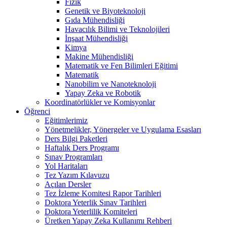
Fizik
Genetik ve Biyoteknoloji
Gıda Mühendisliği
Havacılık Bilimi ve Teknolojileri
İnşaat Mühendisliği
Kimya
Makine Mühendisliği
Matematik ve Fen Bilimleri Eğitimi
Matematik
Nanobilim ve Nanoteknoloji
Yapay Zeka ve Robotik
Koordinatörlükler ve Komisyonlar
Öğrenci
Eğitimlerimiz
Yönetmelikler, Yönergeler ve Uygulama Esasları
Ders Bilgi Paketleri
Haftalık Ders Programı
Sınav Programları
Yol Haritaları
Tez Yazım Kılavuzu
Açılan Dersler
Tez İzleme Komitesi Rapor Tarihleri
Doktora Yeterlik Sınav Tarihleri
Doktora Yeterlilik Komiteleri
Üretken Yapay Zeka Kullanımı Rehberi