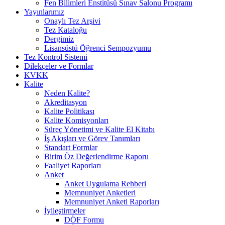
Fen Bilimleri Enstitüsü Sınav Salonu Programı
Yayınlarımız
Onaylı Tez Arşivi
Tez Kataloğu
Dergimiz
Lisansüstü Öğrenci Sempozyumu
Tez Kontrol Sistemi
Dilekçeler ve Formlar
KVKK
Kalite
Neden Kalite?
Akreditasyon
Kalite Politikası
Kalite Komisyonları
Süreç Yönetimi ve Kalite El Kitabı
İş Akışları ve Görev Tanımları
Standart Formlar
Birim Öz Değerlendirme Raporu
Faaliyet Raporları
Anket
Anket Uygulama Rehberi
Memnuniyet Anketleri
Memnuniyet Anketi Raporları
İyileştirmeler
DÖF Formu