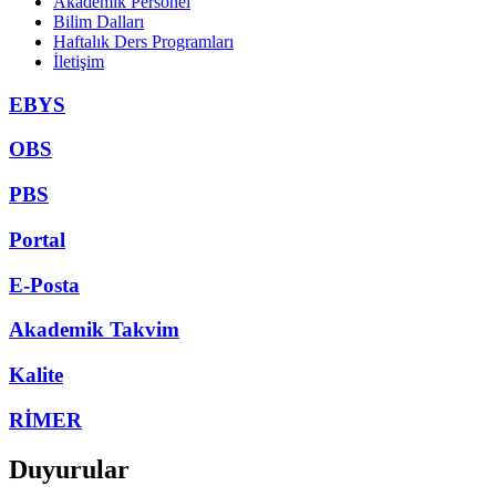
Akademik Personel
Bilim Dalları
Haftalık Ders Programları
İletişim
EBYS
OBS
PBS
Portal
E-Posta
Akademik Takvim
Kalite
RİMER
Duyurular