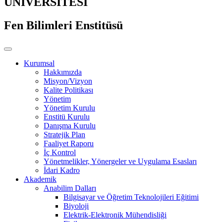
ÜNİVERSİTESİ
Fen Bilimleri Enstitüsü
Kurumsal
Hakkımızda
Misyon/Vizyon
Kalite Politikası
Yönetim
Yönetim Kurulu
Enstitü Kurulu
Danışma Kurulu
Stratejik Plan
Faaliyet Raporu
İç Kontrol
Yönetmelikler, Yönergeler ve Uygulama Esasları
İdari Kadro
Akademik
Anabilim Dalları
Bilgisayar ve Öğretim Teknolojileri Eğitimi
Biyoloji
Elektrik-Elektronik Mühendisliği