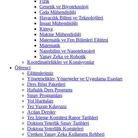
Fizik
Genetik ve Biyoteknoloji
Gıda Mühendisliği
Havacılık Bilimi ve Teknolojileri
İnşaat Mühendisliği
Kimya
Makine Mühendisliği
Matematik ve Fen Bilimleri Eğitimi
Matematik
Nanobilim ve Nanoteknoloji
Yapay Zeka ve Robotik
Koordinatörlükler ve Komisyonlar
Öğrenci
Eğitimlerimiz
Yönetmelikler, Yönergeler ve Uygulama Esasları
Ders Bilgi Paketleri
Haftalık Ders Programı
Sınav Programları
Yol Haritaları
Tez Yazım Kılavuzu
Açılan Dersler
Tez İzleme Komitesi Rapor Tarihleri
Doktora Yeterlik Sınav Tarihleri
Doktora Yeterlilik Komiteleri
Üretken Yapay Zeka Kullanımı Rehberi