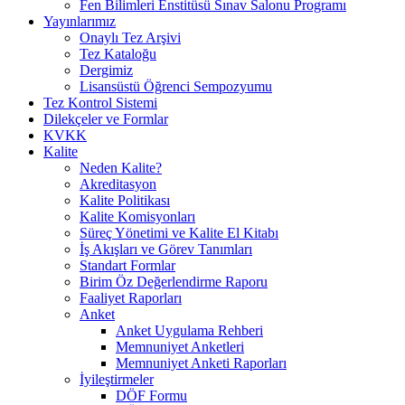
Fen Bilimleri Enstitüsü Sınav Salonu Programı
Yayınlarımız
Onaylı Tez Arşivi
Tez Kataloğu
Dergimiz
Lisansüstü Öğrenci Sempozyumu
Tez Kontrol Sistemi
Dilekçeler ve Formlar
KVKK
Kalite
Neden Kalite?
Akreditasyon
Kalite Politikası
Kalite Komisyonları
Süreç Yönetimi ve Kalite El Kitabı
İş Akışları ve Görev Tanımları
Standart Formlar
Birim Öz Değerlendirme Raporu
Faaliyet Raporları
Anket
Anket Uygulama Rehberi
Memnuniyet Anketleri
Memnuniyet Anketi Raporları
İyileştirmeler
DÖF Formu