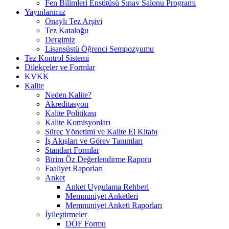
Fen Bilimleri Enstitüsü Sınav Salonu Programı
Yayınlarımız
Onaylı Tez Arşivi
Tez Kataloğu
Dergimiz
Lisansüstü Öğrenci Sempozyumu
Tez Kontrol Sistemi
Dilekçeler ve Formlar
KVKK
Kalite
Neden Kalite?
Akreditasyon
Kalite Politikası
Kalite Komisyonları
Süreç Yönetimi ve Kalite El Kitabı
İş Akışları ve Görev Tanımları
Standart Formlar
Birim Öz Değerlendirme Raporu
Faaliyet Raporları
Anket
Anket Uygulama Rehberi
Memnuniyet Anketleri
Memnuniyet Anketi Raporları
İyileştirmeler
DÖF Formu