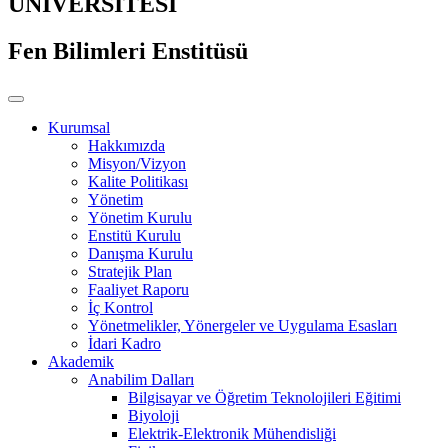
ÜNİVERSİTESİ
Fen Bilimleri Enstitüsü
Kurumsal
Hakkımızda
Misyon/Vizyon
Kalite Politikası
Yönetim
Yönetim Kurulu
Enstitü Kurulu
Danışma Kurulu
Stratejik Plan
Faaliyet Raporu
İç Kontrol
Yönetmelikler, Yönergeler ve Uygulama Esasları
İdari Kadro
Akademik
Anabilim Dalları
Bilgisayar ve Öğretim Teknolojileri Eğitimi
Biyoloji
Elektrik-Elektronik Mühendisliği