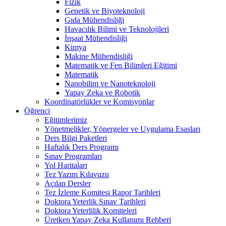
Fizik
Genetik ve Biyoteknoloji
Gıda Mühendisliği
Havacılık Bilimi ve Teknolojileri
İnşaat Mühendisliği
Kimya
Makine Mühendisliği
Matematik ve Fen Bilimleri Eğitimi
Matematik
Nanobilim ve Nanoteknoloji
Yapay Zeka ve Robotik
Koordinatörlükler ve Komisyonlar
Öğrenci
Eğitimlerimiz
Yönetmelikler, Yönergeler ve Uygulama Esasları
Ders Bilgi Paketleri
Haftalık Ders Programı
Sınav Programları
Yol Haritaları
Tez Yazım Kılavuzu
Açılan Dersler
Tez İzleme Komitesi Rapor Tarihleri
Doktora Yeterlik Sınav Tarihleri
Doktora Yeterlilik Komiteleri
Üretken Yapay Zeka Kullanımı Rehberi