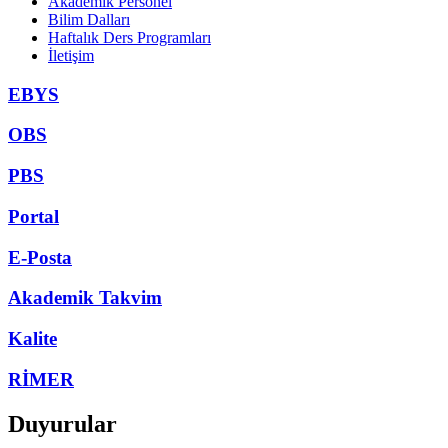
Akademik Personel
Bilim Dalları
Haftalık Ders Programları
İletişim
EBYS
OBS
PBS
Portal
E-Posta
Akademik Takvim
Kalite
RİMER
Duyurular